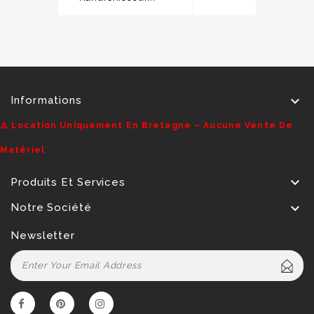

Informations
⚠️ Location Uniquement En Bretagne – Aucune Vente De
Matériel

Produits Et Services

Notre Société
Newsletter