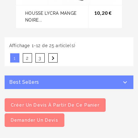
Prix
10,20 €
HOUSSE LYCRA MANGE
NOIRE...
Affichage 1-12 de 25 article(s)

1
2
3

Best Sellers
Créer Un Devis À Partir De Ce Panier
Demander Un Devis