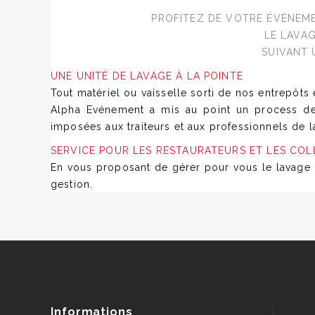
PROFITEZ DE VOTRE ÉVÉNEME
LE LAVAG
SUIVANT 
UNE UNITÉ DE LAVAGE À LA POINTE
Tout matériel ou vaisselle sorti de nos entrepôts 
Alpha Evénement a mis au point un
process de
imposées aux traiteurs et aux professionnels de la
SERVICE POUR LES RESTAURATEURS ET LES COL
En vous proposant de gérer pour vous le lavage 
gestion.
Informations