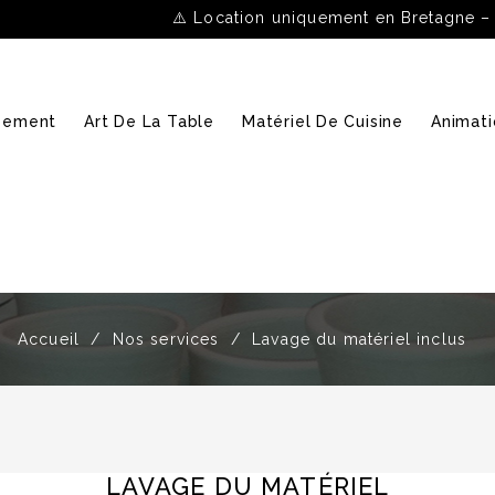
⚠️ Location uniquement en Bretagne –
ipement
Art De La Table
Matériel De Cuisine
Animati
Accueil
Nos services
Lavage du matériel inclus
LAVAGE DU MATÉRIEL