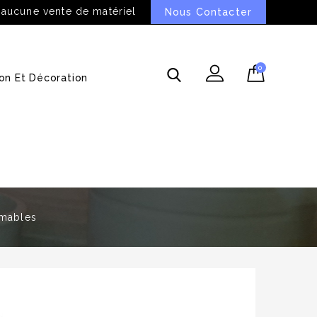
 aucune vente de matériel
Nous Contacter
0
on Et Décoration
mables