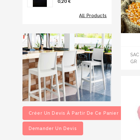
0,20 €
All Products
SAC
GR
Créer Un Devis À Partir De Ce Panier
Demander Un Devis