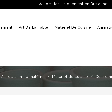
⚠️ Location uniquement en Bretagne –
ipement
Art De La Table
Matériel De Cuisine
Animati
Location de matériel
Matériel de cuisine
Consom