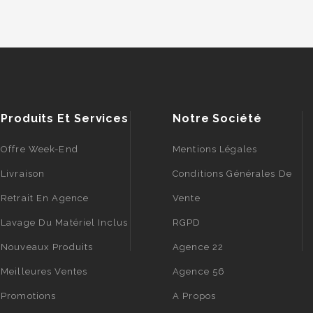
Produits Et Services
Notre Société
Offre Week-End
Mentions Légales
Livraison
Conditions Générales De
Retrait En Agence
Vente
Lavage Du Matériel Inclus
RGPD
Nouveaux Produits
Agence 22
Meilleures Ventes
Agence 56
Promotions
A Propos