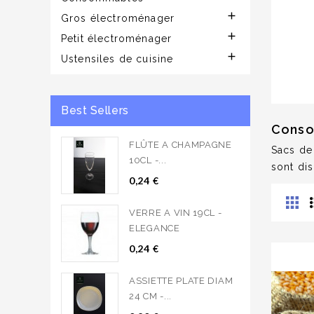

Gros électroménager

Petit électroménager

Ustensiles de cuisine
Best Sellers
Cons
FLÛTE A CHAMPAGNE
Sacs de
10CL -...
sont di
0,24 €
VERRE A VIN 19CL -
ELEGANCE
0,24 €
ASSIETTE PLATE DIAM
24 CM -...