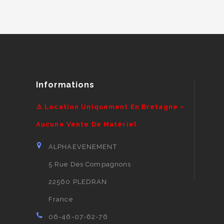
Informations
⚠️ Location Uniquement En Bretagne –
Aucune Vente De Matériel
ALPHAEVENEMENT
5 Rue Des Compagnons
22560 PLEDRAN
France
06-46-07-62-76