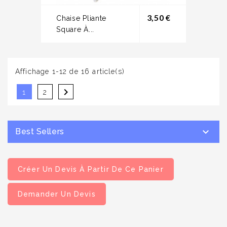
Prix
3,50 €
Chaise Pliante
Square À...
Affichage 1-12 de 16 article(s)

1
2

Best Sellers
Créer Un Devis À Partir De Ce Panier
Demander Un Devis