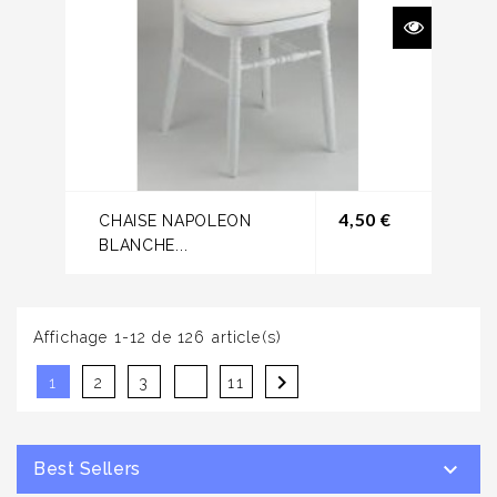
Prix
4,50 €
CHAISE NAPOLEON
BLANCHE...
Affichage 1-12 de 126 article(s)

1
2
3
11

Best Sellers