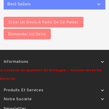

Best Sellers
Créer Un Devis À Partir De Ce Panier
Demander Un Devis

Informations
⚠️ Location Uniquement En Bretagne – Aucune Vente De
Matériel

Produits Et Services

Notre Société
Newsletter