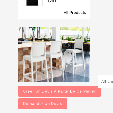
0,20 €
All Products
Affich
Créer Un Devis À Partir De Ce Panier
Demander Un Devis