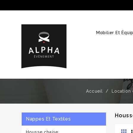
Mobilier Et Équ
Accueil
Location 
Houss
Nappes Et Textiles
Housse chaise