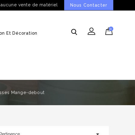
 aucune vente de matériel
Nous Contacter
0
on Et Décoration
sses Mange-debout

Pertinence