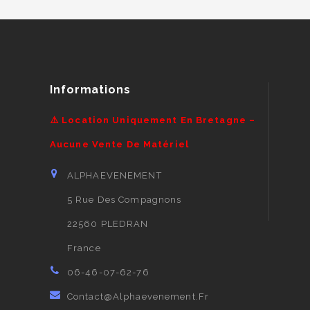
Informations
⚠️ Location Uniquement En Bretagne –
Aucune Vente De Matériel
ALPHAEVENEMENT
5 Rue Des Compagnons
22560 PLEDRAN
France
06-46-07-62-76
Contact@alphaevenement.fr