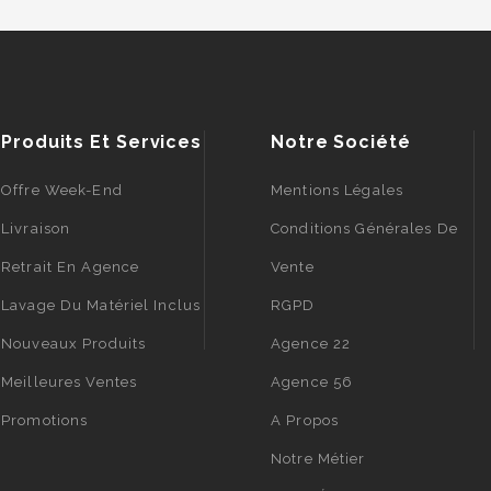
Produits Et Services
Notre Société
Offre Week-End
Mentions Légales
Livraison
Conditions Générales De
Retrait En Agence
Vente
Lavage Du Matériel Inclus
RGPD
Nouveaux Produits
Agence 22
Meilleures Ventes
Agence 56
Promotions
A Propos
Notre Métier