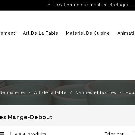
⚠️ Location uniquement en Bretagne –
ipement
Art De La Table
Matériel De Cuisine
Animati
de matériel
Art de la table
Nappes et textiles
Hou
es Mange-Debout
Il y a 4 produits.
Trier par :