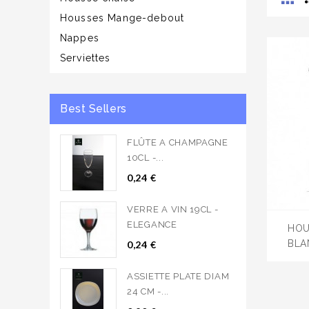
Housses Mange-debout
Nappes
Serviettes
Best Sellers
FLÛTE A CHAMPAGNE
10CL -...
0,24 €
VERRE A VIN 19CL -
ELEGANCE
HOU
BLA
0,24 €
ASSIETTE PLATE DIAM
24 CM -...