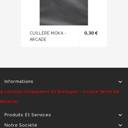
Prix
0,30 €
CUILLÈRE MOKA -
ARCADE

Informations
⚠️ Location Uniquement En Bretagne – Aucune Vente De
Matériel

Produits Et Services

Notre Société