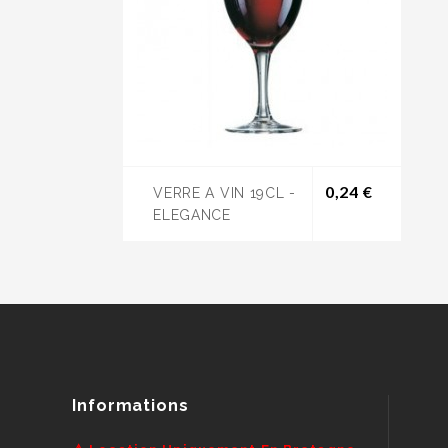
Prix
0,24 €
VERRE A VIN 19CL -
ELEGANCE
Informations