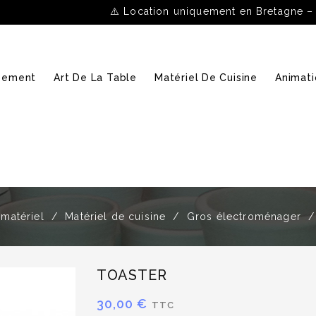
⚠️ Location uniquement en Bretagne –
ipement
Art De La Table
Matériel De Cuisine
Animati
 matériel
Matériel de cuisine
Gros électroménager
TOASTER
30,00 €
TTC