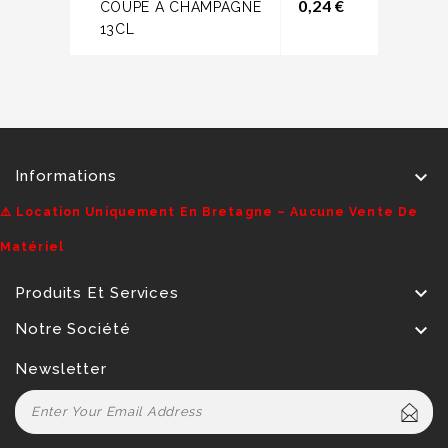
Prix
0,24 €
COUPE A CHAMPAGNE
13CL

Informations
⚠️ Location Uniquement En Bretagne – Aucune Vente De
Matériel

Produits Et Services

Notre Société
Newsletter