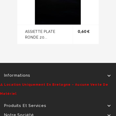
Prix
0,60 €
ASSIETTE PLATE
RONDE 20...

Informations
⚠️ Location Uniquement En Bretagne – Aucune Vente De
Matériel

Produits Et Services

Notre Société