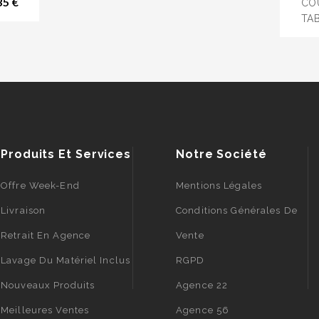
Prix
35 €
CO
TAB
Produits Et Services
Notre Société
Offre Week-End
Mentions Légales
Livraison
Conditions Générales De
Retrait En Agence
Vente
Lavage Du Matériel Inclus
RGPD
Nouveaux Produits
Agence 22
Meilleures Ventes
Agence 56