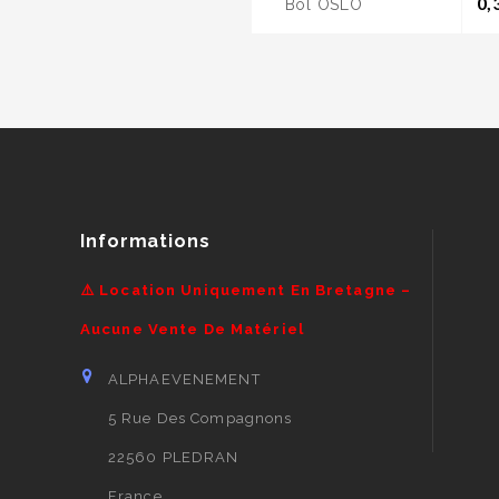
0,
Bol OSLO
Informations
⚠️ Location Uniquement En Bretagne –
Aucune Vente De Matériel
ALPHAEVENEMENT
5 Rue Des Compagnons
22560 PLEDRAN
France