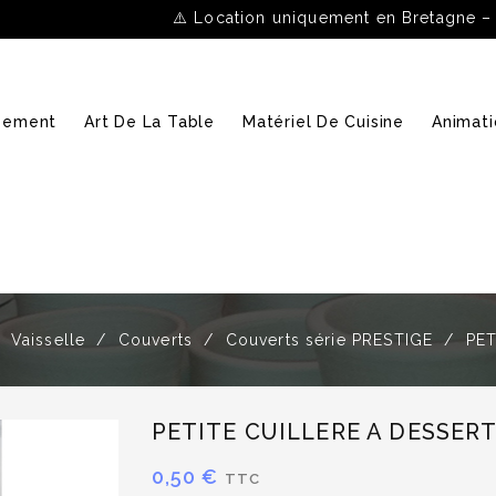
⚠️ Location uniquement en Bretagne –
ipement
Art De La Table
Matériel De Cuisine
Animati
Vaisselle
Couverts
Couverts série PRESTIGE
PET
PETITE CUILLERE A DESSERT
0,50 €
TTC