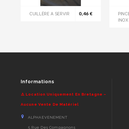
Prix
0,46 €
CUILLÈRE A SERVIR
PINC
INOX
Informations
⚠️ Location Uniquement En Bretagne –
Aucune Vente De Matériel
ALPHAEVENEMENT
5 Rue Des Compagnons