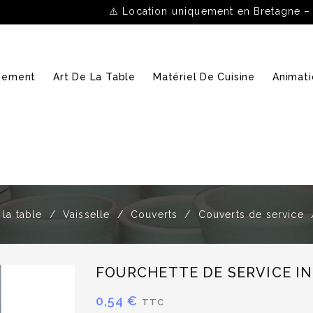
⚠️ Location uniquement en Bretagne –
ipement
Art De La Table
Matériel De Cuisine
Animati
 la table
Vaisselle
Couverts
Couverts de service
FOURCHETTE DE SERVICE IN
0,54 €
TTC