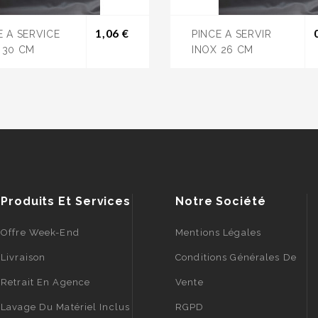
Prix
1,06 €
E A SERVICE
PINCE A SERVIR
 30 CM
INOX 26 CM
Produits Et Services
Notre Société
Offre Week-End
Mentions Légales
Livraison
Conditions Générales De
Retrait En Agence
Vente
Lavage Du Matériel Inclus
RGPD