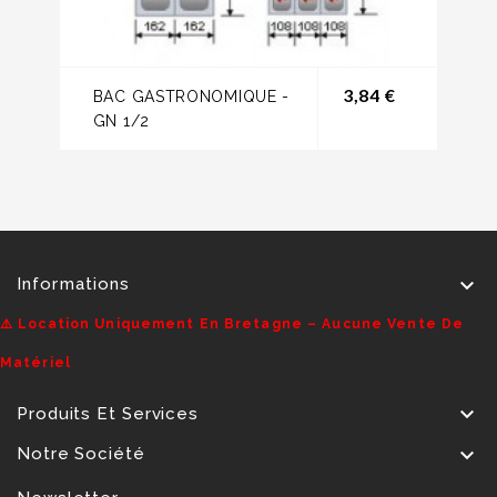
Prix
3,84 €
BAC GASTRONOMIQUE -
GN 1/2

Informations
⚠️ Location Uniquement En Bretagne – Aucune Vente De
Matériel

Produits Et Services

Notre Société