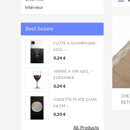
Intérieur
Best Sellers
FLÛTE A CHAMPAGNE
10CL -...
0,24 €
VERRE A VIN 19CL -
ELEGANCE
0,24 €
CHE
ASSIETTE PLATE DIAM
RETR
24 CM -...
0,20 €
All Products