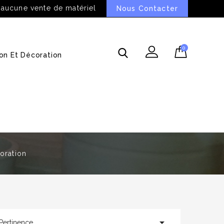
 aucune vente de matériel
Nous Contacter
0
on Et Décoration
oration

Pertinence