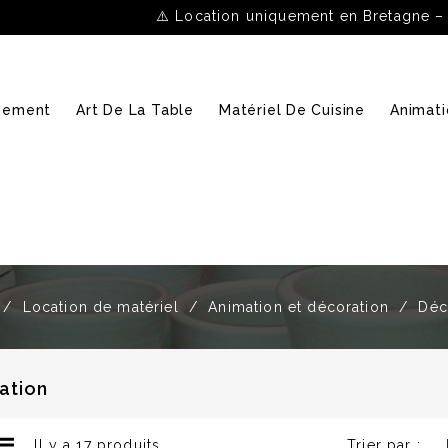
⚠️ Location uniquement en Bretagne –
ipement
Art De La Table
Matériel De Cuisine
Animati
Location de matériel
Animation et décoration
Déc
ation
Il y a 17 produits.
Trier par :